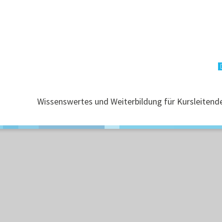
Wissenswertes und Weiterbildung für Kursleitend
Funktionaler
Analphabetismus
Grundbildung und
Alphabetisierung
Handreichungen