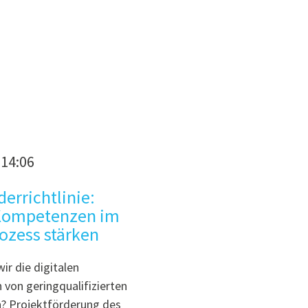
ben lernen
 14:06
ser Lesen und Schreiben lernen. Ich ermutige sie dazu
errichtlinie:
 Kompetenzen im
ozess stärken
ir die digitalen
von geringqualifizierten
n? Projektförderung des