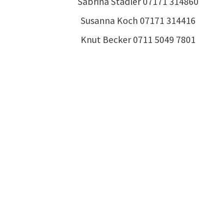
Sabrina Stadler 07171 314860
Susanna Koch 07171 314416
Knut Becker 0711 5049 7801